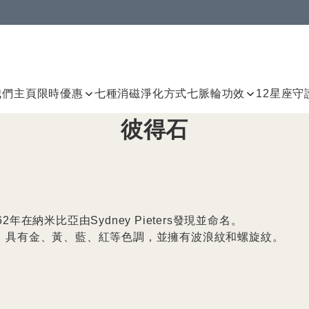
我們
主頁
限時優惠
七種消磁淨化方式
七脈輪
功效
12星座守
彼得石
在納米比亞由Sydney Pieters發現並命名。

，具有金、黃、藍、紅等色調，並擁有波浪紋和螺旋紋。
