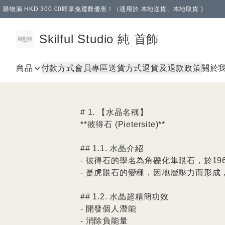
購物滿 HKD 300.00即享免運費優惠！（適用於 本地送貨、本地取貨 )
Skilful Studio 純 首飾
商品
付款方式
會員專區
送貨方式
退貨及退款政策
關於
# 1. 【水晶名稱】

**彼得石 (Pietersite)**

## 1.1. 水晶介紹

- 彼得石的學名為角礫化隼眼石，於1962年
- 是虎眼石的變種，因地層壓力而形成
## 1.2. 水晶超精簡功效

- 開發個人潛能

- 消除負能量
