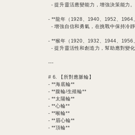
  - 提升靈活應變能力，增強決策能力。

- **龍年（1928、1940、1952、1964
  - 增強自信和勇氣，在挑戰中保持冷靜。

- **猴年（1920、1932、1944、1956
  - 提升靈活性和創造力，幫助應對變化。

---

# 6. 【所對應脈輪】

- **海底輪**

- **腹輪/生殖輪**

- **太陽輪**

- **心輪**

- **喉輪**

- **眉心輪**

- **頂輪**
