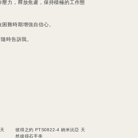
工作壓力，釋放焦慮，保持積極的工作態
在困難時期增強自信心。

請隨時告訴我。
 天
彼得之約 PTS0822-4 納米比亞 天
然彼得石手串