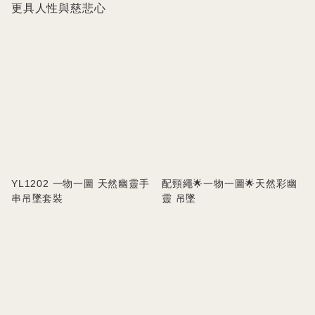
更具人性與慈悲心
YL1202 一物一圖 天然幽靈手
配頸繩🌟一物一圖🌟天然彩幽
串吊墜套裝
靈 吊墜