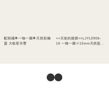
配頸繩🌟一物一圖🌟天然彩幽
<<天使的翅膀>>LJYL0906-
靈 大衞星吊墜
16 一物一圖🔆15mm天然藍針
幽靈手串