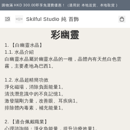
購物滿 HKD 300.00即享免運費優惠！（適用於 本地送貨、本地取貨 )
Skilful Studio 純 首飾
彩幽靈
1. 【白幽靈水晶】

1.1. 水晶介紹

白幽靈水晶屬於幽靈水晶的一種，晶體內有天然白色雲
霧，主要產地為巴西1。

1.2. 水晶超精簡功效

淨化磁場，消除負面能量1。

清洗潛意識中的不良記憶1。

激發陽剛力量，改善眼、耳疾病1。

排除體內毒素，補充能量1。

2. 【適合佩戴職業】

心理諮詢師：淨化負能量，提升治療效果1。
