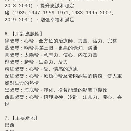
2018, 2030）：提升忠誠和穩定

豬（1935, 1947, 1959, 1971, 1983, 1995, 2007, 
2019, 2031）：增強幸福和滿足

6. 【所對應脈輪】

綠碧璽：心輪 - 全方位的治療師、力量、活力、完整

藍碧璽：喉輪與第三眼 - 更高的覺知、溝通

黃碧璽：太陽輪 - 意志力、信心、內在力量

橙碧璽：臍輪 - 生命力、活力

粉紅碧璽：心輪 - 愛、情感的療癒

深紅碧璽：心輪 - 療癒心輪及鬱悶糾結的情感，使人重
燃對生命的熱情

黑碧璽：海底輪 - 淨化、從負能量的影響中復原

西瓜碧璽：心輪 - 鎮靜凝神、冷靜、注意力、開心、喜
悅

7. 【主要產地】

巴西
