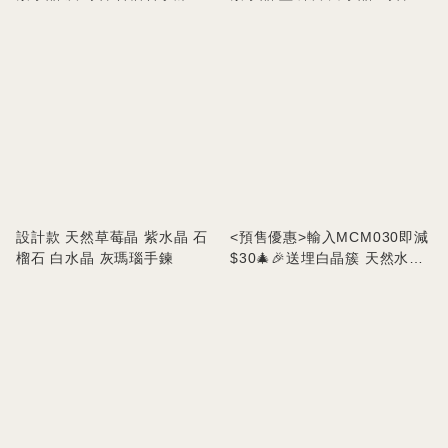
眼石手串
設計款 天然草莓晶 紫水晶 石
<預售優惠>輸入MCM030即減
榴石 白水晶 灰瑪瑙手鍊
$30🎄🎉送埋白晶簇 天然水晶
聖誕樹套裝