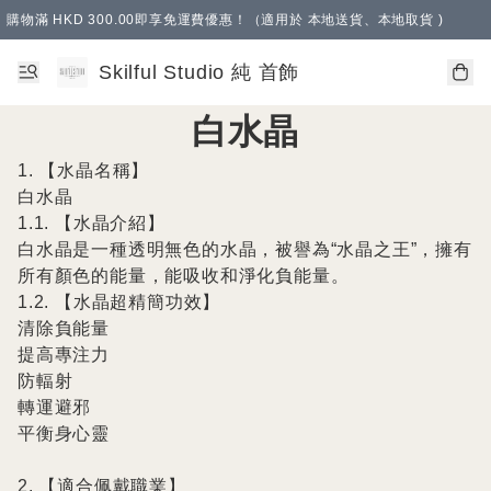
購物滿 HKD 300.00即享免運費優惠！（適用於 本地送貨、本地取貨 )
Skilful Studio 純 首飾
白水晶
1. 【水晶名稱】

白水晶

1.1. 【水晶介紹】

白水晶是一種透明無色的水晶，被譽為“水晶之王”，擁有
所有顏色的能量，能吸收和淨化負能量。

1.2. 【水晶超精簡功效】

清除負能量

提高專注力

防輻射

轉運避邪

平衡身心靈

2. 【適合佩戴職業】
