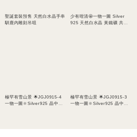
聖誕套裝預售 天然白水晶手串
少有咁清🤩一物一圖 Silver
馴鹿內雕刻吊咀
925 天然白水晶 黃鐵礦 共生
吊墜
極罕有雪山景 🌟JGJ0915-4
極罕有雪山景 🌟JGJ0915-3
一物一圖🔆Silver925 晶中晶
一物一圖🔆Silver925 晶中晶
手工包邊吊墜 VST
手工包邊吊墜 VST