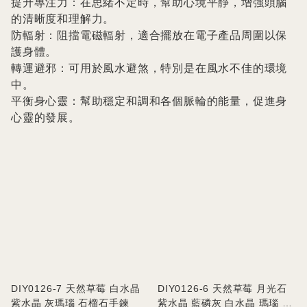
提升專注力：在思緒不定時，幫助心境平靜，增強頭腦
的清晰度和理解力。

防輻射：阻擋電磁輻射，適合擺放在電子產品周圍以保
護身體。

轉運避邪：可用於風水避煞，特別是在風水不佳的環境
中。

平衡身心靈：幫助穩定和調和各個脈輪的能量，促進身
心靈的發展。
DIY0126-7 天然草莓 白水晶
DIY0126-6 天然草莓 月光石
紫水晶 灰瑪瑙 石榴石手鍊
紫水晶 藍磷灰 白水晶 瑪瑙 虎