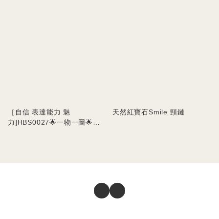
［自信 表達能力 魅
天然紅寶石Smile 頸鏈
力]HBS0027🌟一物一圖🌟天
然紅寶石手串