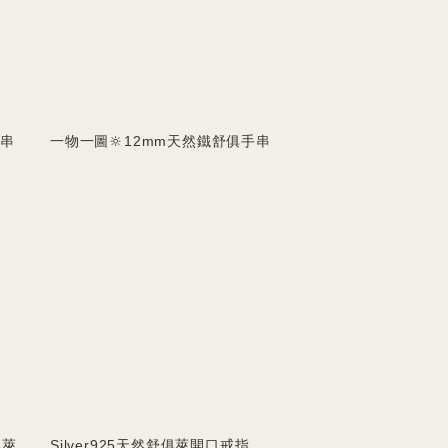
手串
一物一圖🔆12mm天然鐵舒俱手串
俱萊
Silver925天然舒俱萊開口戒指