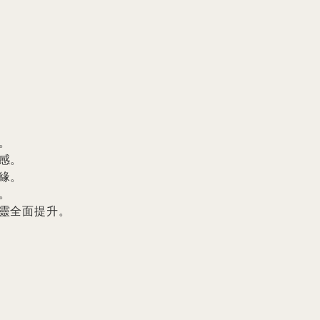


。

。



靈全面提升。