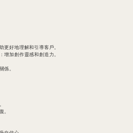
助更好地理解和引導客戶。

：增加創作靈感和創造力。

係。



。

升自信心。
