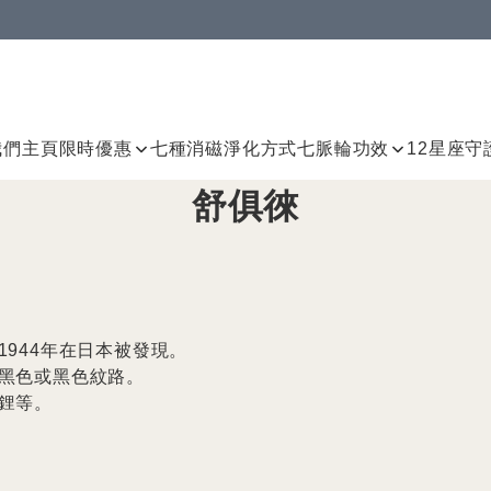
我們
主頁
限時優惠
七種消磁淨化方式
七脈輪
功效
12星座守
舒俱徠
944年在日本被發現。

黑色或黑色紋路。

等。
