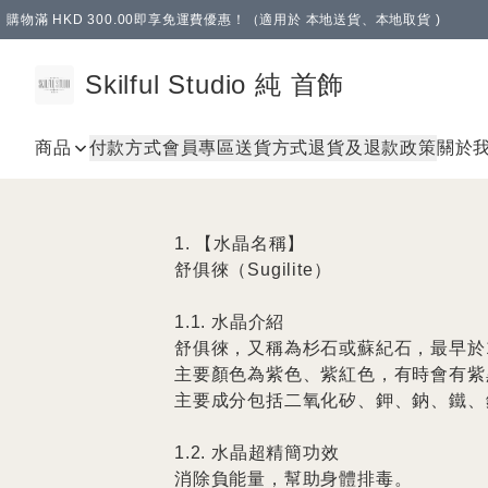
購物滿 HKD 300.00即享免運費優惠！（適用於 本地送貨、本地取貨 )
Skilful Studio 純 首飾
商品
付款方式
會員專區
送貨方式
退貨及退款政策
關於
1. 【水晶名稱】

舒俱徠（Sugilite）

1.1. 水晶介紹

舒俱徠，又稱為杉石或蘇紀石，最早於1
主要顏色為紫色、紫紅色，有時會有紫
主要成分包括二氧化矽、鉀、鈉、鐵、鋰
1.2. 水晶超精簡功效

消除負能量，幫助身體排毒。
