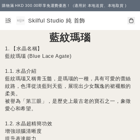
購物滿 HKD 300.00即享免運費優惠！（適用於 本地送貨、本地取貨 )
Skilful Studio 純 首飾
藍紋瑪瑙
1. 【水晶名稱】

藍紋瑪瑙 (Blue Lace Agate)

1.1. 水晶介紹

藍紋瑪瑙又稱青玉髓，是瑪瑙的一種，具有可愛的蕾絲
紋路，色澤從淡藍到天藍，展現出少女飄逸的裙襬般的
柔美。

被譽為「第三眼」，是歷史上最古老的寶石之一，象徵
愛心和希望。

1.2. 水晶超精簡功效

增強頭腦清晰度

提升表達能力
