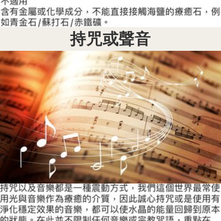
持咒或聲音