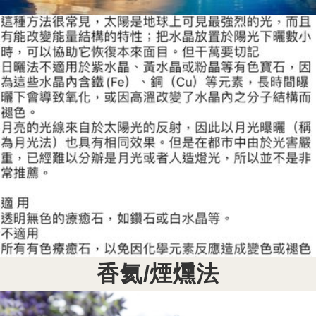
香氦/煙燻法