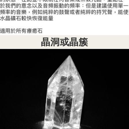
晶洞或晶簇