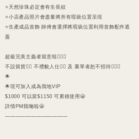
⭐️天然珍珠必定會有生長紋 

⭐️小店產品照片會盡量將所有瑕疵位置呈現

⭐️生產成品首飾 師傅會選擇將瑕疵位置利用首飾配件遮
蓋

超級完美主義者留意啦🙇🏻‍♀️

不設留貨🙅‍♀️ 不禮貌人仕🙅‍♀️ 及 棄單者恕不招待🙇🏻‍♀️

🌟

🌟現可加入成為我地VIP 

$1000 可以當$1150 可累積使用😬

詳情PM我哋啦😬

————————————
