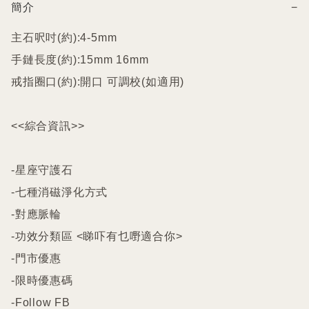
簡介
−
主石呎吋(約):4-5mm

手鏈長度(約):15mm 16mm

戒指圈口(約):開口 可調校(如適用)

<<綜合資訊>>

-星座守護石

-七種消磁淨化方式

-對應脈輪

-功效分類區 <睇吓有乜嘢適合你>

-門市優惠

-限時優惠碼

-Follow FB
