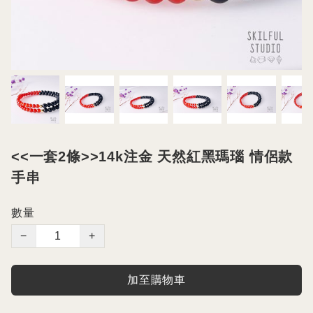
<<一套2條>>14k注金 天然紅黑瑪瑙 情侶款
手串
數量
−
+
加至購物車