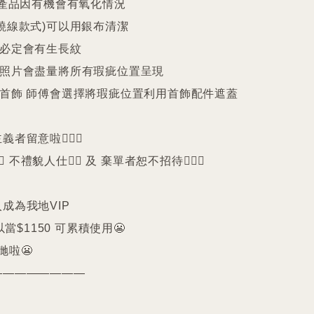
25產品因有機會有氧化情況

繞線款式)可以用銀布清潔

珠必定會有生長紋 

品照片會盡量將所有瑕疵位置呈現

品首飾 師傅會選擇將瑕疵位置利用首飾配件遮蓋

留意啦🙇🏻‍♀️

️ 不禮貌人仕🙅‍♀️ 及 棄單者恕不招待🙇🏻‍♀️

成為我地VIP 

以當$1150 可累積使用😬

啦😬

———————
