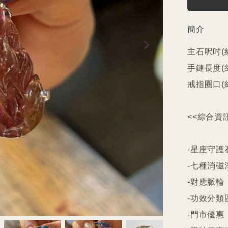
簡介
主石呎吋(約
手鏈長度(約)
戒指圈口(約
<<綜合資訊
-星座守護石
-七種消磁
-對應脈輪

-功效分類
-門市優惠
