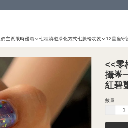
我們
主頁
限時優惠
七種消磁淨化方式
七脈輪
功效
12星座守
<<零
攝🌟
紅碧
數量
−