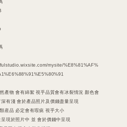










kilfulstudio.wixsite.com/mysite/%E8%81%AF%
1%E6%88%91%E5%80%91

天然產物 會有綿絮 視乎品質會有冰裂情況 顏色會
深有淺 會於產品照片及價錢盡量呈現

件類産品 必定會有瑕疵 視乎大小

呈現於照片中 並 會於價錢中呈現
