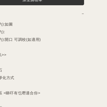
−
):如圖

:

):開口 可調校(如適用)

>>



淨化方式

區 <睇吓有乜嘢適合你>
