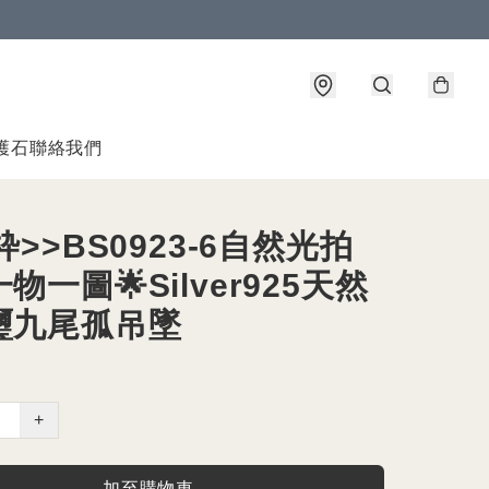
護石
聯絡我們
枠>>BS0923-6自然光拍
一物一圖🌟Silver925天然
璽九尾孤吊墜
+
加至購物車