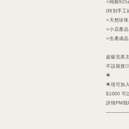
⭐️純銀9
(特別手工
⭐️天然珍
⭐️小店產
⭐️生產成
超級完美主義者
不設留貨🙅‍♀
🌟

🌟現可加入
$1000 可
詳情PM我哋
—————