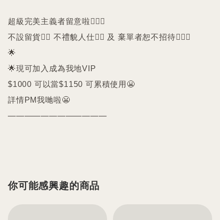
超級完美主義者留意啦🙇🏻‍♀️

不設留貨🙅‍♀️ 不禮貌人仕🙅‍♀️ 及 棄單者恕不招待🙇🏻‍♀️

🌟

🌟現可加入成為我地VIP 

$1000 可以當$1150 可累積使用😬

詳情PM我哋啦😬

————————————

你可能感興趣的商品