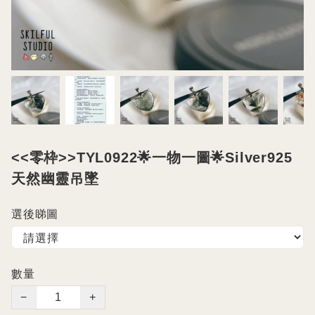
<<零枠>>TYL0922🌟一物一圖🌟Silver925
天然幽靈吊墜
選後睇圖
數量
−
+