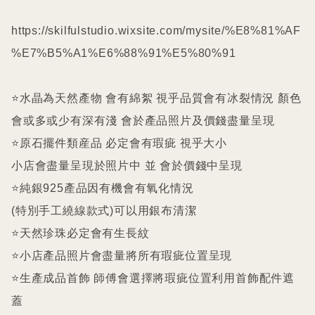
https://skilfulstudio.wixsite.com/mysite/%E8%81%AF
%E7%B5%A1%E6%88%91%E5%80%91

⭐️水晶為天然產物 會有綿絮 視乎品質會有冰裂情況 顏色
會或多或少有深有淺 會於產品照片及價錢盡量呈現

⭐️原石擺件類産品 必定會有瑕疵 視乎大小

小店會盡量呈現於照片中 並 會於價錢中呈現

⭐️純銀925產品因有機會有氧化情況

(特別手工繞線款式)可以用銀布清潔

⭐️天然珍珠必定會有生長紋 

⭐️小店產品照片會盡量將所有瑕疵位置呈現

⭐️生產成品首飾 師傅會選擇將瑕疵位置利用首飾配件遮
蓋
