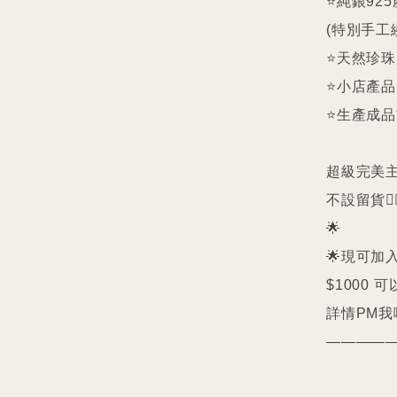
⭐️純銀9
(特別手工
⭐️天然珍
⭐️小店產
⭐️生產成
超級完美主義者
不設留貨🙅‍♀
🌟

🌟現可加入
$1000 可
詳情PM我哋
————