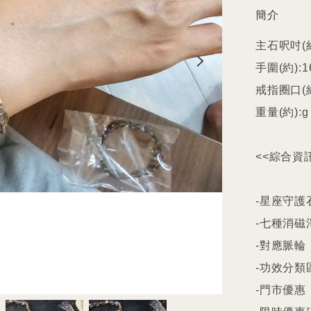
簡介
主石呎吋(約
手圍(約):1
戒指圈口(約
重量(約):g

<<綜合資訊
-星座守護石
-七種消磁
-對應脈輪

-功效分類
-門市優惠
