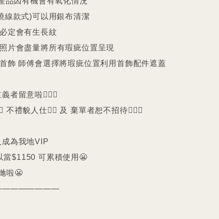
25產品因有機會有氧化情況

繞線款式)可以用銀布清潔

珠必定會有生長紋 

品照片會盡量將所有瑕疵位置呈現

品首飾 師傅會選擇將瑕疵位置利用首飾配件遮蓋

留意啦🙇🏻‍♀️

️ 不禮貌人仕🙅‍♀️ 及 棄單者恕不招待🙇🏻‍♀️

成為我地VIP 

以當$1150 可累積使用😬

啦😬

————————