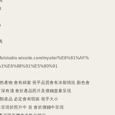










kilfulstudio.wixsite.com/mysite/%E8%81%AF%
1%E6%88%91%E5%80%91

天然產物 會有綿絮 視乎品質會有冰裂情況 顏色會
深有淺 會於產品照片及價錢盡量呈現

件類産品 必定會有瑕疵 視乎大小

呈現於照片中 並 會於價錢中呈現
