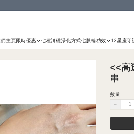
我們
主頁
限時優惠
七種消磁淨化方式
七脈輪
功效
12星座守
<<
串
數量
−