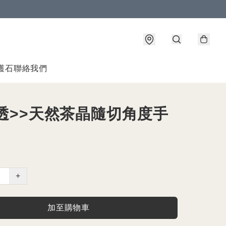
護石
聯絡我們
高透>>天然茶晶隨切角度手
+
加至購物車