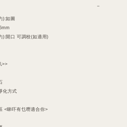
−
):如圖

6mm

):開口 可調校(如適用)

>>



淨化方式

區 <睇吓有乜嘢適合你>
