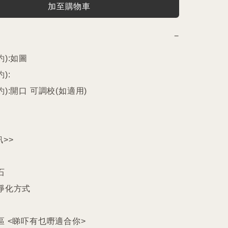
加至購物車
−
):如圖

:

):開口 可調校(如適用)

>>



淨化方式

區 <睇吓有乜嘢適合你>
