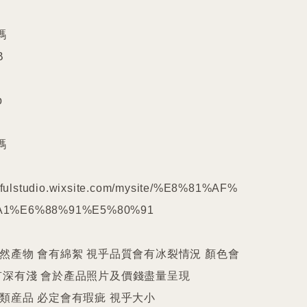










kilfulstudio.wixsite.com/mysite/%E8%81%AF%
1%E6%88%91%E5%80%91

天然產物 會有綿絮 視乎品質會有冰裂情況 顏色會
深有淺 會於產品照片及價錢盡量呈現

件類産品 必定會有瑕疵 視乎大小
