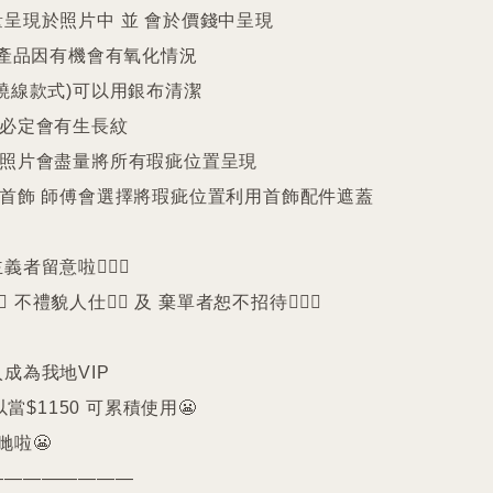
呈現於照片中 並 會於價錢中呈現

25產品因有機會有氧化情況

繞線款式)可以用銀布清潔

珠必定會有生長紋 

品照片會盡量將所有瑕疵位置呈現

品首飾 師傅會選擇將瑕疵位置利用首飾配件遮蓋

留意啦🙇🏻‍♀️

️ 不禮貌人仕🙅‍♀️ 及 棄單者恕不招待🙇🏻‍♀️

成為我地VIP 

以當$1150 可累積使用😬

啦😬

———————
