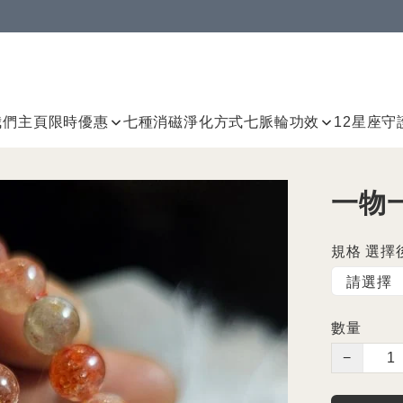
我們
主頁
限時優惠
七種消磁淨化方式
七脈輪
功效
12星座守
一物
規格 選擇
數量
−