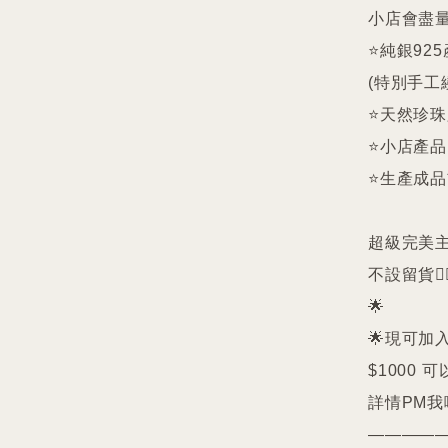
小店會盡量
⭐️純銀9
(特別手工
⭐️天然珍
⭐️小店產
⭐️生產成
超級完美主義者
不設留貨🙅‍♀
🌟

🌟現可加入
$1000 可
詳情PM我哋
—————