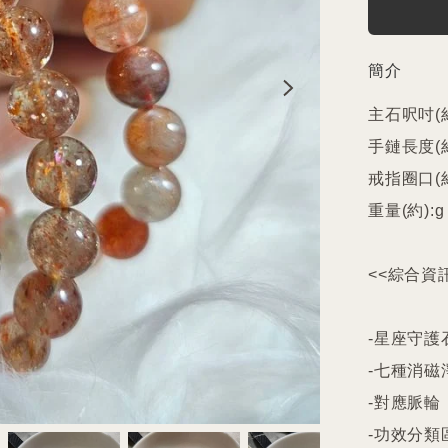
簡介
主石呎吋(約
手鏈長度(約)
戒指圈口(約
重量(約):g

<<綜合資訊
-星座守護石
-七種消磁
-對應脈輪

-功效分類