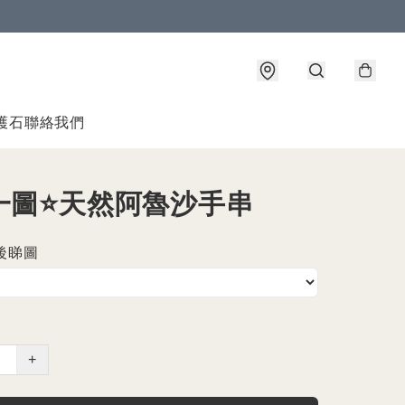
護石
聯絡我們
一圖⭐️天然阿魯沙手串
後睇圖
+