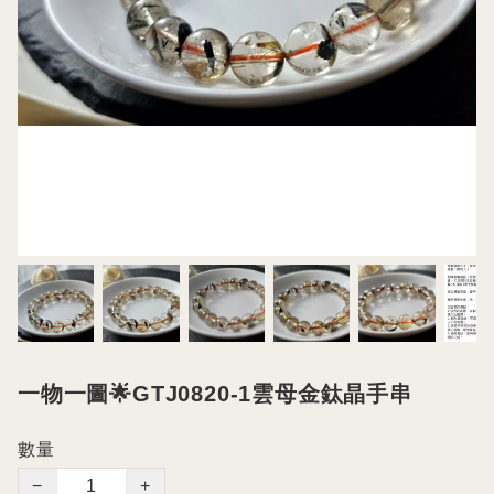
一物一圖🌟GTJ0820-1雲母金鈦晶手串
數量
−
+