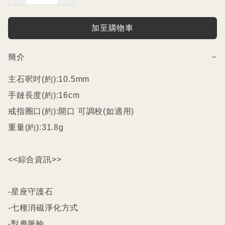
加至購物車
簡介
−
主石呎吋(約):10.5mm

手鏈長度(約):16cm

戒指圈口(約):開口 可調校(如適用)

重量(約):31.8g

<<綜合資訊>>

-星座守護石

-七種消磁淨化方式

-對應脈輪
