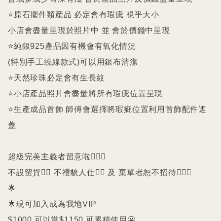
⭐️原石擺件類産品 必定會有瑕疵 視乎大小

小店會盡量呈現於照片中 並 會於價錢中呈現

⭐️純銀925產品因有機會有氧化情況

(特別手工繞線款式)可以用銀布清潔

⭐️天然珍珠必定會有生長紋 

⭐️小店產品照片會盡量將所有瑕疵位置呈現

⭐️生產成品首飾 師傅會選擇將瑕疵位置利用首飾配件遮
蓋

超級完美主義者留意啦🙇🏻‍♀️

不設留貨🙅‍♀️ 不禮貌人仕🙅‍♀️ 及 棄單者恕不招待🙇🏻‍♀️

🌟

🌟現可加入成為我地VIP 

$1000 可以當$1150 可累積使用😬
