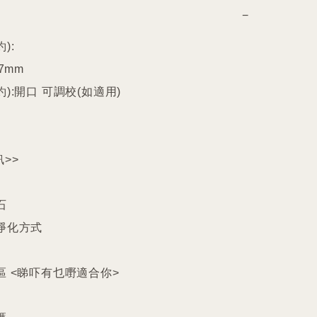
−
:

7mm

):開口 可調校(如適用)

>>



淨化方式

區 <睇吓有乜嘢適合你>
