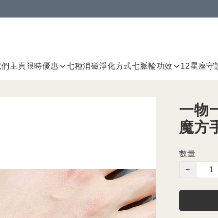
我們
主頁
限時優惠
七種消磁淨化方式
七脈輪
功效
12星座守
一物一
魔方
數量
−