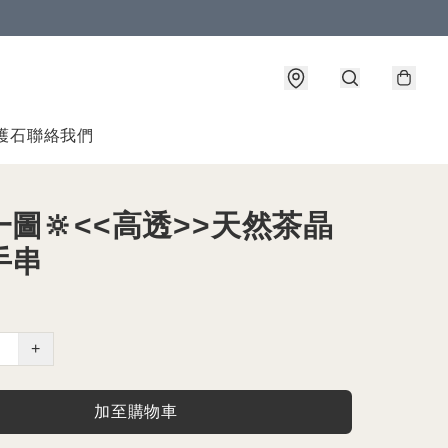
護石
聯絡我們
圖🔆<<高透>>天然茶晶
手串
+
加至購物車