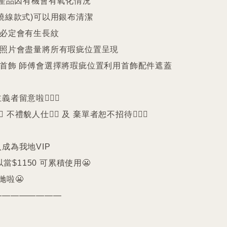
25產品因有機會有氧化情況

繞線款式)可以用銀布清潔

珠必定會有生長紋 

品照片會盡量將所有瑕疵位置呈現

品首飾 師傅會選擇將瑕疵位置利用首飾配件遮蓋

留意啦🙇🏻‍♀️

️ 不禮貌人仕🙅‍♀️ 及 棄單者恕不招待🙇🏻‍♀️

成為我地VIP 

以當$1150 可累積使用😬

啦😬

————————