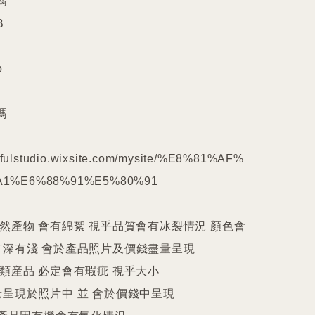










kilfulstudio.wixsite.com/mysite/%E8%81%AF%
1%E6%88%91%E5%80%91

天然產物 會有綿絮 視乎品質會有冰裂情況 顏色會
深有淺 會於產品照片及價錢盡量呈現

件類産品 必定會有瑕疵 視乎大小

呈現於照片中 並 會於價錢中呈現
