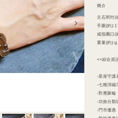
簡介
主石呎吋(約)
手圍(約):1
戒指圈口(約
重量(約):g

<<綜合資訊
-星座守護石
-七種消磁
-對應脈輪

-功效分類
-門市優惠
