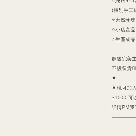
⭐️純銀9
(特別手工
⭐️天然珍
⭐️小店產
⭐️生產成
超級完美主義者
不設留貨🙅‍♀
🌟

🌟現可加入
$1000 可
詳情PM我哋
————