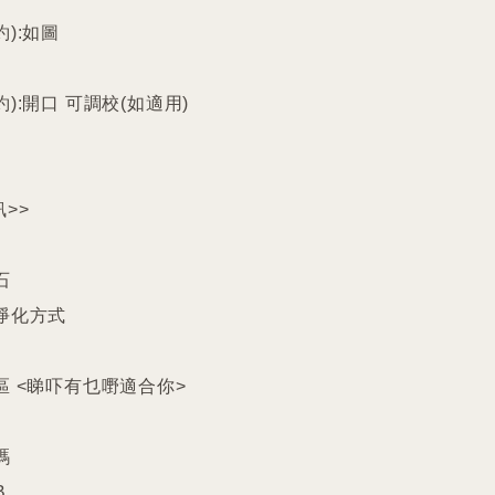
):如圖

):開口 可調校(如適用)

>>



淨化方式

區 <睇吓有乜嘢適合你>




