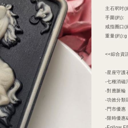
主石呎吋(約
手圍(約):

戒指圈口(約
重量(約):g

<<綜合資訊
-星座守護石
-七種消磁
-對應脈輪

-功效分類
-門市優惠

-限時優惠碼
-Follow FB