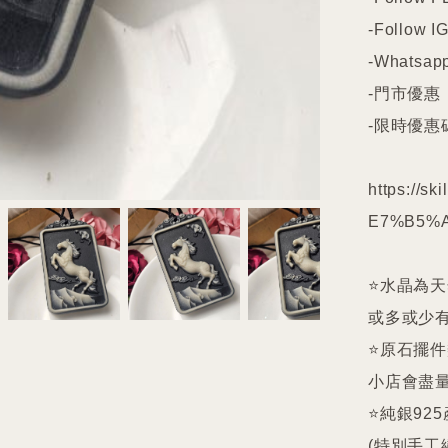
-Follow IG
-Whatsapp
-門市優惠

-限時優惠碼
https://s
E7%B5%A
⭐️水晶為
或多或少有
⭐️原石擺
小店會盡量
⭐️純銀9
(特別手工