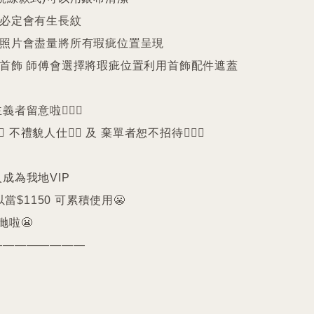
珠必定會有生長紋 

品照片會盡量將所有瑕疵位置呈現

品首飾 師傅會選擇將瑕疵位置利用首飾配件遮蓋

留意啦🙇🏻‍♀️

️ 不禮貌人仕🙅‍♀️ 及 棄單者恕不招待🙇🏻‍♀️

成為我地VIP 

以當$1150 可累積使用😬

啦😬

————————