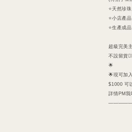
⭐️天然珍
⭐️小店產
⭐️生產成
超級完美主義者
不設留貨🙅‍♀
🌟

🌟現可加入
$1000 可
詳情PM我哋
————