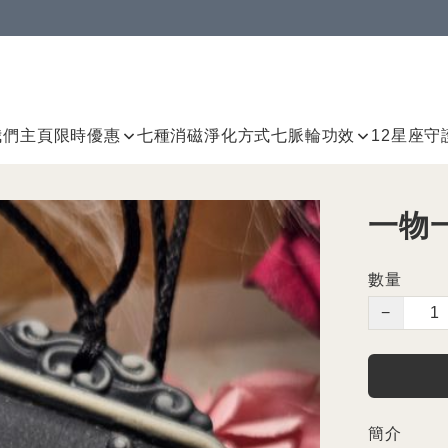
我們
主頁
限時優惠
七種消磁淨化方式
七脈輪
功效
12星座守
一物
數量
−
簡介