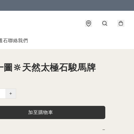
護石
聯絡我們
一圖🔆天然太極石駿馬牌
+
加至購物車
−