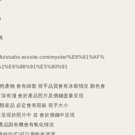






kilfulstudio.wixsite.com/mysite/%E8%81%AF%
1%E6%88%91%E5%80%91

天然產物 會有綿絮 視乎品質會有冰裂情況 顏色會
深有淺 會於產品照片及價錢盡量呈現

件類産品 必定會有瑕疵 視乎大小

呈現於照片中 並 會於價錢中呈現

25產品因有機會有氧化情況

繞線款式)可以用銀布清潔
