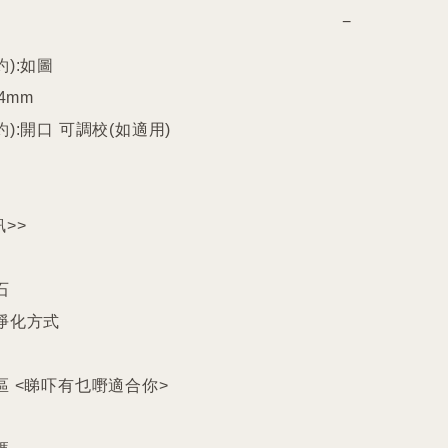
−
):如圖

4mm

):開口 可調校(如適用)

>>



淨化方式

區 <睇吓有乜嘢適合你>
