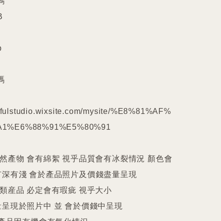










kilfulstudio.wixsite.com/mysite/%E8%81%AF%
1%E6%88%91%E5%80%91

天然產物 會有綿絮 視乎品質會有冰裂情況 顏色會
深有淺 會於產品照片及價錢盡量呈現

件類産品 必定會有瑕疵 視乎大小

呈現於照片中 並 會於價錢中呈現
