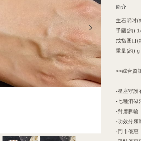
簡介
主石呎吋(約
手圍(約):1
戒指圈口(約
重量(約):g

<<綜合資訊
-星座守護石
-七種消磁
-對應脈輪

-功效分類
-門市優惠
