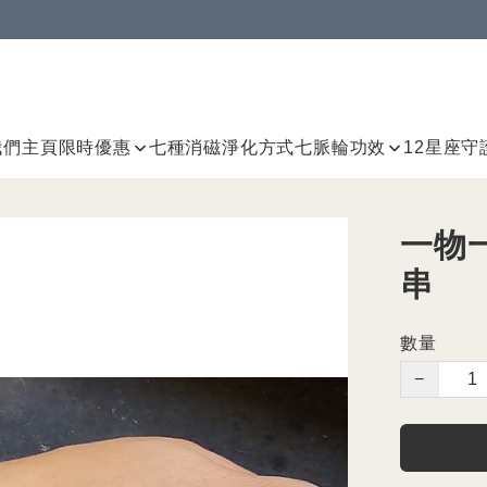
我們
主頁
限時優惠
七種消磁淨化方式
七脈輪
功效
12星座守
一物
串
數量
−