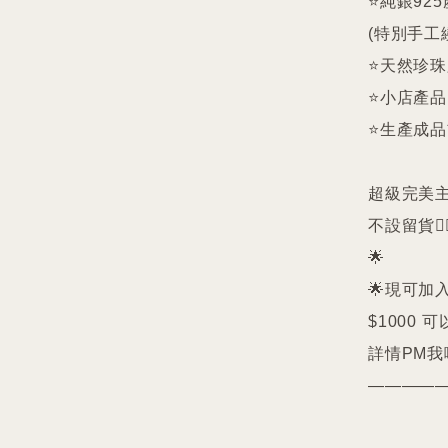
⭐️純銀9
(特別手工
⭐️天然珍
⭐️小店產
⭐️生產成
超級完美主義者
不設留貨🙅‍♀
🌟

🌟現可加入
$1000 可
詳情PM我哋
————