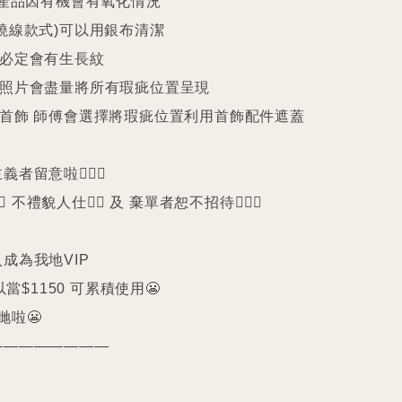
25產品因有機會有氧化情況

繞線款式)可以用銀布清潔

珠必定會有生長紋 

品照片會盡量將所有瑕疵位置呈現

品首飾 師傅會選擇將瑕疵位置利用首飾配件遮蓋

留意啦🙇🏻‍♀️

️ 不禮貌人仕🙅‍♀️ 及 棄單者恕不招待🙇🏻‍♀️

成為我地VIP 

以當$1150 可累積使用😬

啦😬

————————