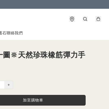
護石
聯絡我們
一圖🔆天然珍珠橡筋彈力手
+
加至購物車