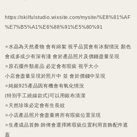
https://skilfulstudio.wixsite.com/mysite/%E8%81%AF
%E7%B5%A1%E6%88%91%E5%80%91

⭐️水晶為天然產物 會有綿絮 視乎品質會有冰裂情況 顏色
會或多或少有深有淺 會於產品照片及價錢盡量呈現

⭐️原石擺件類産品 必定會有瑕疵 視乎大小

小店會盡量呈現於照片中 並 會於價錢中呈現

⭐️純銀925產品因有機會有氧化情況

(特別手工繞線款式)可以用銀布清潔

⭐️天然珍珠必定會有生長紋 

⭐️小店產品照片會盡量將所有瑕疵位置呈現

⭐️生產成品首飾 師傅會選擇將瑕疵位置利用首飾配件遮
蓋
