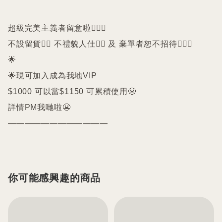
超級完美主義者留意啦🙇🏻‍♀️

不設留貨🙅‍♀️ 不禮貌人仕🙅‍♀️ 及 棄單者恕不招待🙇🏻‍♀️

🌟

🌟現可加入成為我地VIP 

$1000 可以當$1150 可累積使用😬

詳情PM我哋啦😬

你可能感興趣的商品