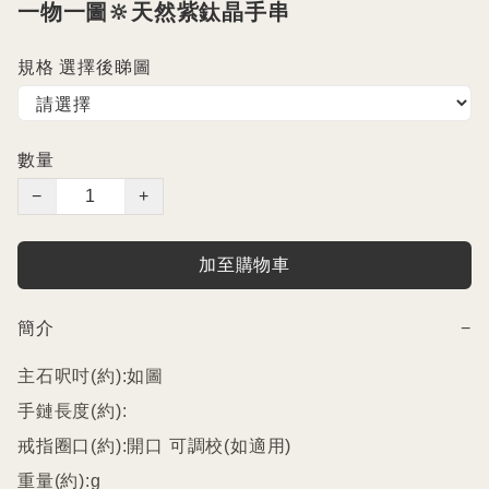
一物一圖🔆天然紫鈦晶手串
規格 選擇後睇圖
數量
−
+
加至購物車
簡介
−
主石呎吋(約):如圖

手鏈長度(約):

戒指圈口(約):開口 可調校(如適用)

重量(約):g
