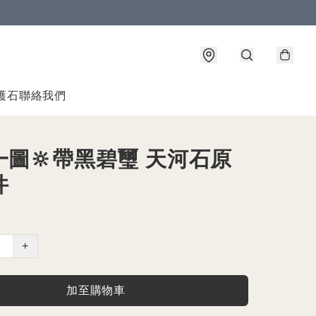
護石
聯絡我們
一圖🔆帶黑碧璽 天河石原
件
+
加至購物車