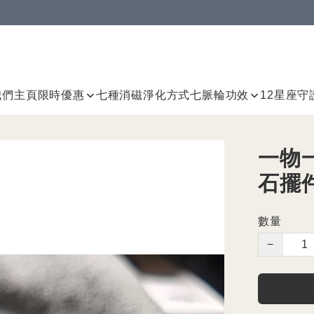
我們
主頁
限時優惠
七種消磁淨化方式
七脈輪
功效
12星座守
一物
石擺
數量
−