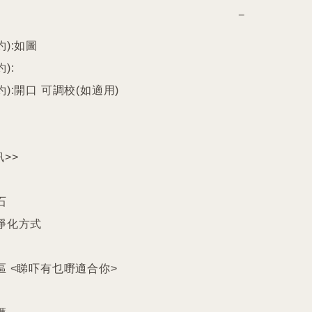
−
):如圖

:

):開口 可調校(如適用)

>>



淨化方式

區 <睇吓有乜嘢適合你>
