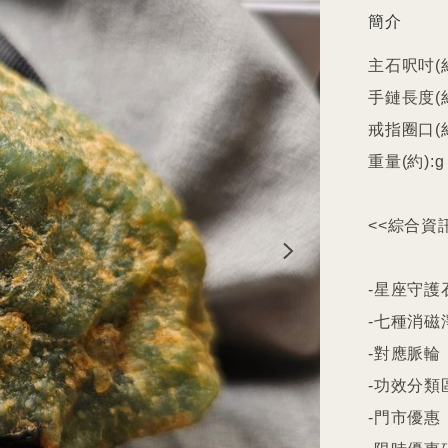
簡介
主石呎吋(約
手鏈長度(約)
戒指圈口(約
重量(約):g

<<綜合資訊
-星座守護石
-七種消磁
-對應脈輪

-功效分類
-門市優惠
