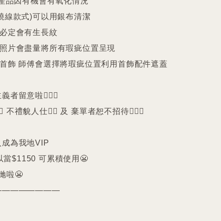
25產品因有機會有氧化情況

繞線款式)可以用銀布清潔

珠必定會有生長紋 

品照片會盡量將所有瑕疵位置呈現

品首飾 師傅會選擇將瑕疵位置利用首飾配件遮蓋

留意啦🙇🏻‍♀️

️ 不禮貌人仕🙅‍♀️ 及 棄單者恕不招待🙇🏻‍♀️

成為我地VIP 

以當$1150 可累積使用😬

啦😬

———————
