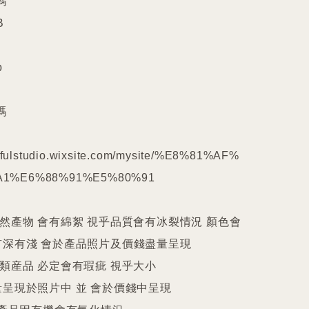










kilfulstudio.wixsite.com/mysite/%E8%81%AF%
1%E6%88%91%E5%80%91

天然產物 會有綿絮 視乎品質會有冰裂情況 顏色會
深有淺 會於產品照片及價錢盡量呈現

件類産品 必定會有瑕疵 視乎大小

呈現於照片中 並 會於價錢中呈現
