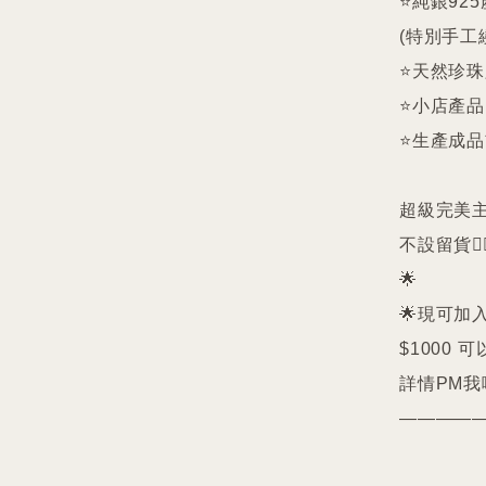
⭐️純銀9
(特別手工
⭐️天然珍
⭐️小店產
⭐️生產成
超級完美主義者
不設留貨🙅‍♀
🌟

🌟現可加入
$1000 可
詳情PM我哋
—————