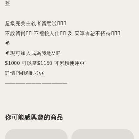
蓋

超級完美主義者留意啦🙇🏻‍♀️

不設留貨🙅‍♀️ 不禮貌人仕🙅‍♀️ 及 棄單者恕不招待🙇🏻‍♀️

🌟

🌟現可加入成為我地VIP 

$1000 可以當$1150 可累積使用😬

詳情PM我哋啦😬

————————————
你可能感興趣的商品