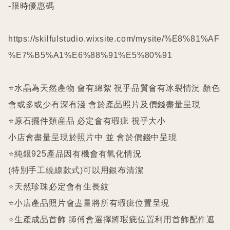
-限時優惠碼

https://skilfulstudio.wixsite.com/mysite/%E8%81%AF
%E7%B5%A1%E6%88%91%E5%80%91

⭐️水晶為天然產物 會有綿絮 視乎品質會有冰裂情況 顏色
會或多或少有深有淺 會於產品照片及價錢盡量呈現

⭐️原石擺件類産品 必定會有瑕疵 視乎大小

小店會盡量呈現於照片中 並 會於價錢中呈現

⭐️純銀925產品因有機會有氧化情況

(特別手工繞線款式)可以用銀布清潔

⭐️天然珍珠必定會有生長紋 

⭐️小店產品照片會盡量將所有瑕疵位置呈現

⭐️生產成品首飾 師傅會選擇將瑕疵位置利用首飾配件遮