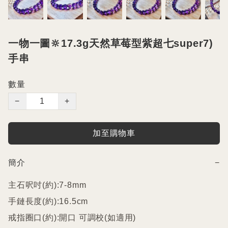
一物一圖🔆17.3g天然草莓型紫超七super7)
手串
數量
−
+
加至購物車
簡介
−
主石呎吋(約):7-8mm

手鏈長度(約):16.5cm

戒指圈口(約):開口 可調校(如適用)
