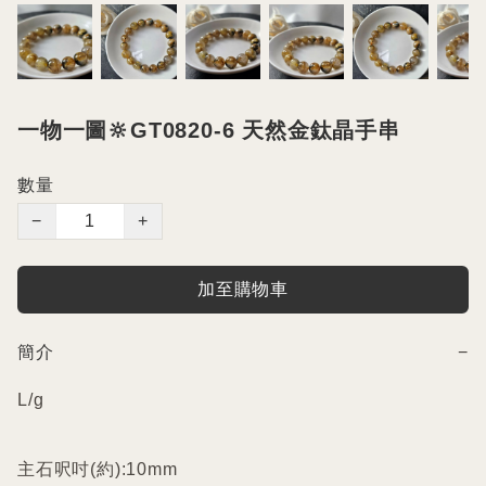
一物一圖🔆GT0820-6 天然金鈦晶手串
數量
−
+
加至購物車
簡介
−
L/g

主石呎吋(約):10mm
