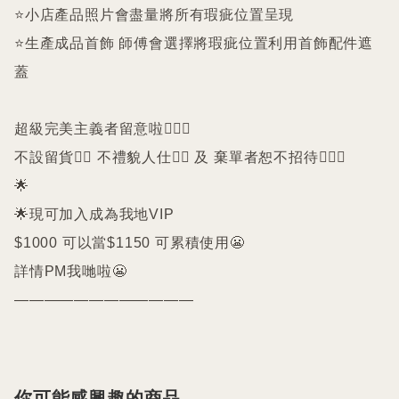
⭐️小店產品照片會盡量將所有瑕疵位置呈現

⭐️生產成品首飾 師傅會選擇將瑕疵位置利用首飾配件遮
蓋

超級完美主義者留意啦🙇🏻‍♀️

不設留貨🙅‍♀️ 不禮貌人仕🙅‍♀️ 及 棄單者恕不招待🙇🏻‍♀️

🌟

🌟現可加入成為我地VIP 

$1000 可以當$1150 可累積使用😬

詳情PM我哋啦😬

————————————
你可能感興趣的商品