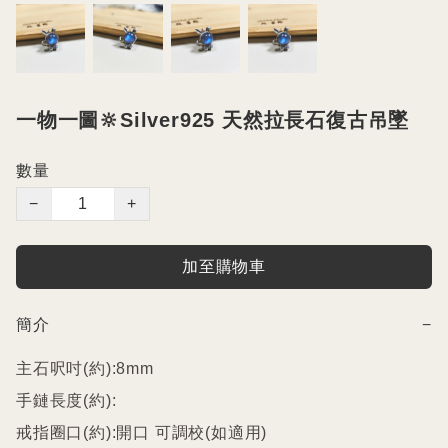
一物一圖🔆Silver925 天然拉長石復古吊墜
數量
−
+
加至購物車
簡介
−
主石呎吋(約):8mm

手鏈長度(約):

戒指圈口(約):開口 可調校(如適用)
