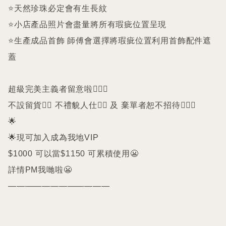
⭐️天然珍珠必定會有生長紋 

⭐️小店產品照片會盡量將所有瑕疵位置呈現

⭐️生產成品首飾 師傅會選擇將瑕疵位置利用首飾配件遮
蓋

超級完美主義者留意啦🙇🏻‍♀️

不設留貨🙅‍♀️ 不禮貌人仕🙅‍♀️ 及 棄單者恕不招待🙇🏻‍♀️

🌟

🌟現可加入成為我地VIP 

$1000 可以當$1150 可累積使用😬

詳情PM我哋啦😬

————————————