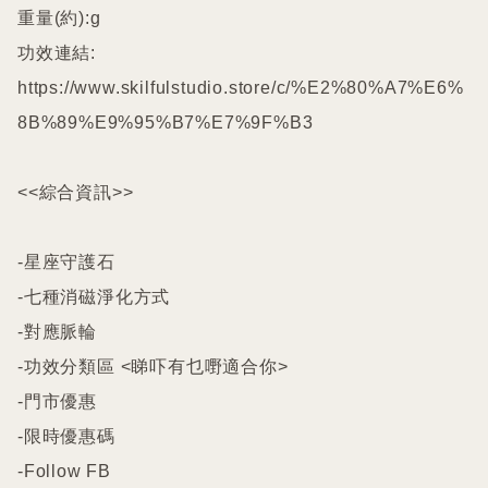
重量(約):g

功效連結:

https://www.skilfulstudio.store/c/%E2%80%A7%E6%
8B%89%E9%95%B7%E7%9F%B3

<<綜合資訊>>

-星座守護石

-七種消磁淨化方式

-對應脈輪

-功效分類區 <睇吓有乜嘢適合你>

-門市優惠

-限時優惠碼

-Follow FB
