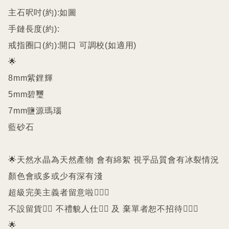
主石呎吋(約):如圖

手鏈長度(約):

戒指圈口(約):開口 可調校(如適用)

🌟

8mm紫鋰輝 

5mm碧璽 

7mm鹽源瑪瑙 

藍砂石

🌟天然水晶為天然產物 會有綿絮 視乎品質會有冰裂情況 
顏色會或多或少有深有淺

超級完美主義者留意啦🙇🏻‍♀️

不設留貨🙅‍♀️ 不禮貌人仕🙅‍♀️ 及 棄單者恕不招待🙇🏻‍♀️

🌟
