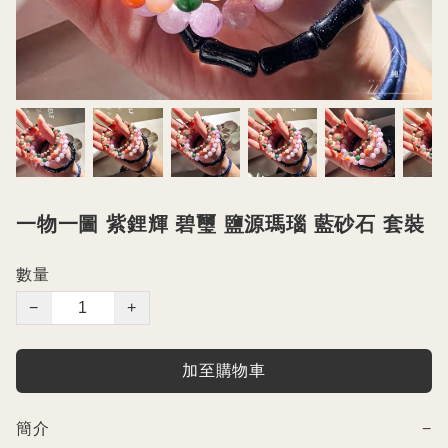
一物一圖 紫鋰輝 碧璽 鹽源瑪瑙 藍砂石 套裝
數量
−
+
加至購物車
簡介
−