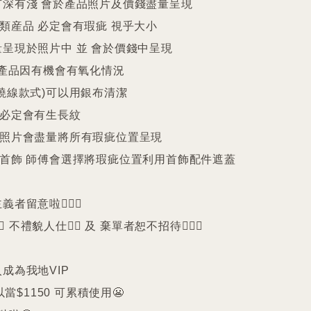
深有淺 會於產品照片及價錢盡量呈現

件類産品 必定會有瑕疵 視乎大小

呈現於照片中 並 會於價錢中呈現

25產品因有機會有氧化情況

繞線款式)可以用銀布清潔

珠必定會有生長紋 

品照片會盡量將所有瑕疵位置呈現

品首飾 師傅會選擇將瑕疵位置利用首飾配件遮蓋

留意啦🙇🏻‍♀️

️ 不禮貌人仕🙅‍♀️ 及 棄單者恕不招待🙇🏻‍♀️

成為我地VIP 

以當$1150 可累積使用😬
