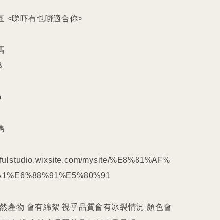
區 <睇吓有乜嘢適合你>











kilfulstudio.wixsite.com/mysite/%E8%81%AF%
1%E6%88%91%E5%80%91

天然產物 會有綿絮 視乎品質會有冰裂情況 顏色會