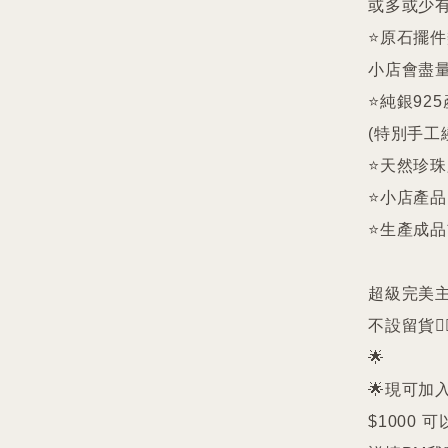
或多或少有
⭐️原石擺
小店會盡量
⭐️純銀9
(特別手工
⭐️天然珍
⭐️小店產
⭐️生產成
超級完美主義者
不設留貨🙅‍♀
🌟

🌟現可加入
$1000 可