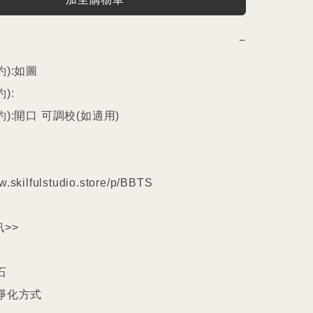
−
):如圖

:

):開口 可調校(如適用)

w.skilfulstudio.store/p/BBTS

>>



淨化方式
