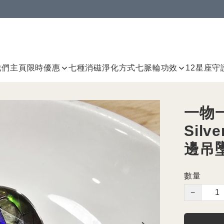
我們
主頁
限時優惠
七種消磁淨化方式
七脈輪
功效
12星座守
一物一
Sil
邊吊
數量
−