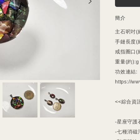
簡介
主石呎吋(約
手鏈長度(約)
戒指圈口(約
重量(約):g

功效連結:

https://ww
<<綜合資訊
-星座守護石
-七種消磁