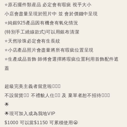
⭐️原石擺件類産品 必定會有瑕疵 視乎大小

小店會盡量呈現於照片中 並 會於價錢中呈現

⭐️純銀925產品因有機會有氧化情況

(特別手工繞線款式)可以用銀布清潔

⭐️天然珍珠必定會有生長紋 

⭐️小店產品照片會盡量將所有瑕疵位置呈現

⭐️生產成品首飾 師傅會選擇將瑕疵位置利用首飾配件遮
蓋

超級完美主義者留意啦🙇🏻‍♀️

不設留貨🙅‍♀️ 不禮貌人仕🙅‍♀️ 及 棄單者恕不招待🙇🏻‍♀️

🌟

🌟現可加入成為我地VIP 

$1000 可以當$1150 可累積使用😬
