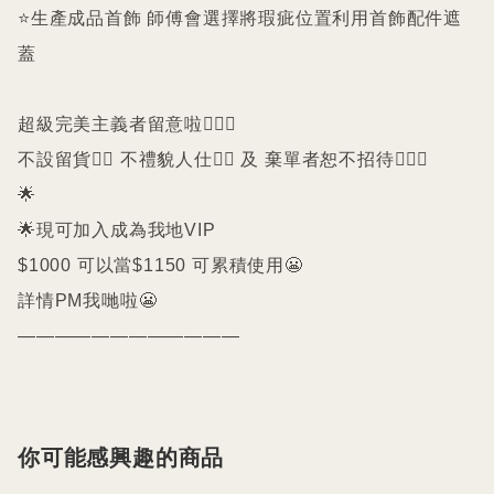
⭐️生產成品首飾 師傅會選擇將瑕疵位置利用首飾配件遮
蓋

超級完美主義者留意啦🙇🏻‍♀️

不設留貨🙅‍♀️ 不禮貌人仕🙅‍♀️ 及 棄單者恕不招待🙇🏻‍♀️

🌟

🌟現可加入成為我地VIP 

$1000 可以當$1150 可累積使用😬

詳情PM我哋啦😬

————————————
你可能感興趣的商品