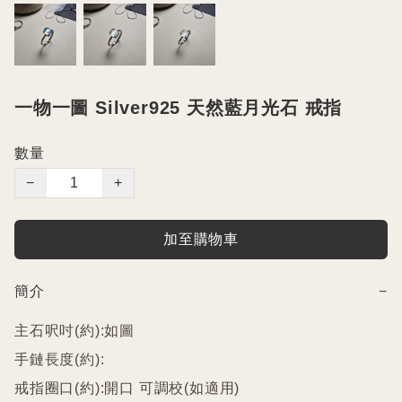
一物一圖 Silver925 天然藍月光石 戒指
數量
−
+
加至購物車
簡介
−
主石呎吋(約):如圖

手鏈長度(約):

戒指圈口(約):開口 可調校(如適用)
