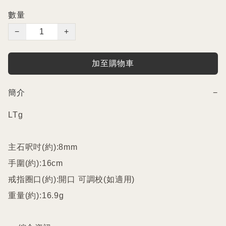
數量
−
+
加至購物車
簡介
−
LTg

主石呎吋(約):8mm

手圍(約):16cm

戒指圈口(約):開口 可調校(如適用)

重量(約):16.9g
