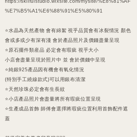
https://skilfulstudio.wixsite.com/mysite/%E8%81%AF
%E7%B5%A1%E6%88%91%E5%80%91

⭐️水晶為天然產物 會有綿絮 視乎品質會有冰裂情況 顏色
會或多或少有深有淺 會於產品照片及價錢盡量呈現

⭐️原石擺件類産品 必定會有瑕疵 視乎大小

小店會盡量呈現於照片中 並 會於價錢中呈現

⭐️純銀925產品因有機會有氧化情況

(特別手工繞線款式)可以用銀布清潔

⭐️天然珍珠必定會有生長紋 

⭐️小店產品照片會盡量將所有瑕疵位置呈現

⭐️生產成品首飾 師傅會選擇將瑕疵位置利用首飾配件遮
蓋
