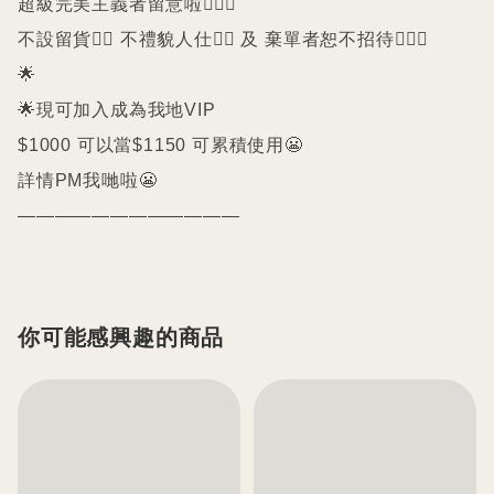
超級完美主義者留意啦🙇🏻‍♀️

不設留貨🙅‍♀️ 不禮貌人仕🙅‍♀️ 及 棄單者恕不招待🙇🏻‍♀️

🌟

🌟現可加入成為我地VIP 

$1000 可以當$1150 可累積使用😬

詳情PM我哋啦😬

————————————
你可能感興趣的商品