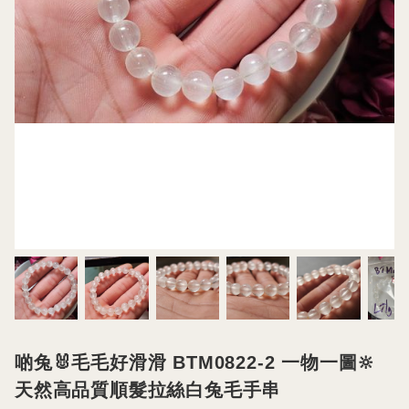
啲兔🐰毛毛好滑滑 BTM0822-2 一物一圖🔆
天然高品質順髮拉絲白兔毛手串