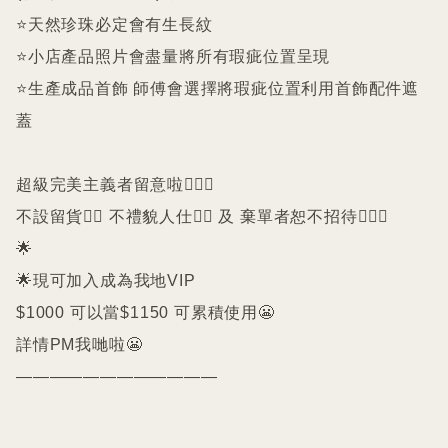
⭐️天然珍珠必定會有生長紋 

⭐️小店產品照片會盡量將所有瑕疵位置呈現

⭐️生產成品首飾 師傅會選擇將瑕疵位置利用首飾配件遮
蓋

超級完美主義者留意啦🙇🏻‍♀️

不設留貨🙅‍♀️ 不禮貌人仕🙅‍♀️ 及 棄單者恕不招待🙇🏻‍♀️

🌟

🌟現可加入成為我地VIP 

$1000 可以當$1150 可累積使用😬

詳情PM我哋啦😬

————————————