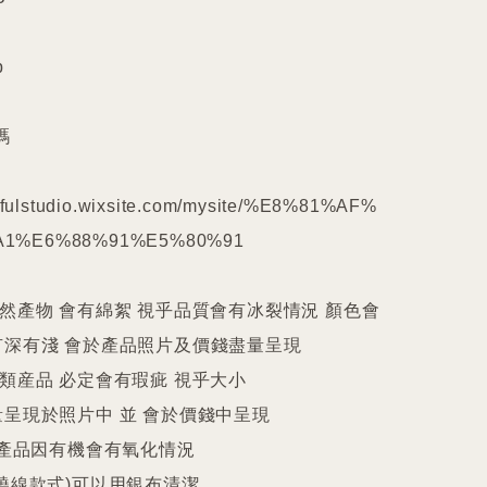






kilfulstudio.wixsite.com/mysite/%E8%81%AF%
1%E6%88%91%E5%80%91

天然產物 會有綿絮 視乎品質會有冰裂情況 顏色會
深有淺 會於產品照片及價錢盡量呈現

件類産品 必定會有瑕疵 視乎大小

呈現於照片中 並 會於價錢中呈現

25產品因有機會有氧化情況

繞線款式)可以用銀布清潔
