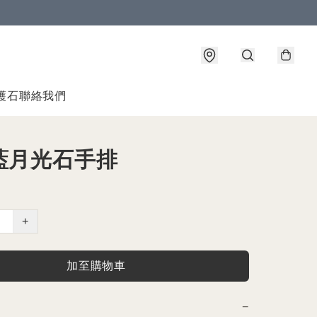
護石
聯絡我們
藍月光石手排
+
加至購物車
−