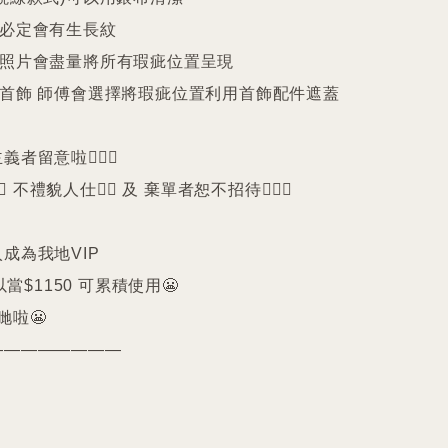
珠必定會有生長紋 

品照片會盡量將所有瑕疵位置呈現

品首飾 師傅會選擇將瑕疵位置利用首飾配件遮蓋

留意啦🙇🏻‍♀️

️ 不禮貌人仕🙅‍♀️ 及 棄單者恕不招待🙇🏻‍♀️

成為我地VIP 

以當$1150 可累積使用😬

啦😬

————————