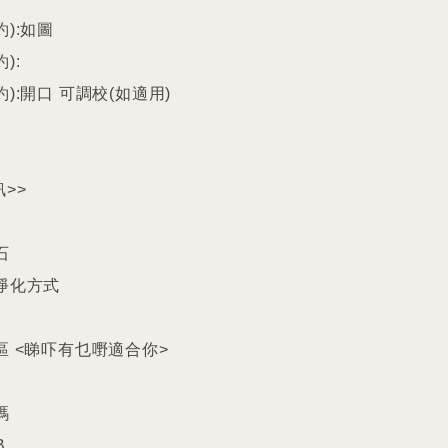
):如圖

:

):開口 可調校(如適用)

>>



淨化方式

區 <睇吓有乜嘢適合你>




