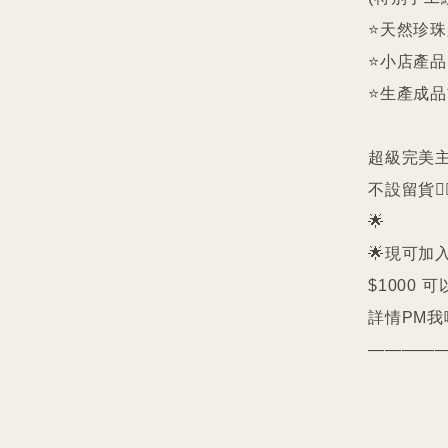
⭐️天然珍
⭐️小店產
⭐️生產成
超級完美主義者
不設留貨🙅‍♀
🌟

🌟現可加入
$1000 可
詳情PM我哋
————