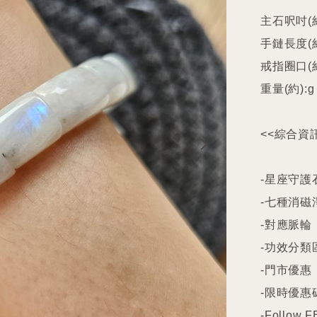
主石呎吋(約
手鏈長度(約)
戒指圈口(約
重量(約):g

<<綜合資訊
-星座守護石
-七種消磁
-對應脈輪

-功效分類
-門市優惠

-限時優惠碼
-Follow FB