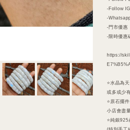
-Follow IG
-Whatsapp
-門市優惠

-限時優惠碼
https://s
E7%B5%A
⭐️水晶為
或多或少有
⭐️原石擺
小店會盡量
⭐️純銀9
(特別手工