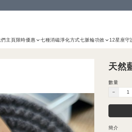
我們
主頁
限時優惠
七種消磁淨化方式
七脈輪
功效
12星座守
天然
數量
−
簡介