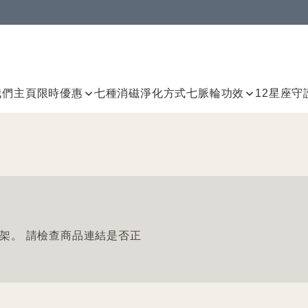
我們
主頁
限時優惠
七種消磁淨化方式
七脈輪
功效
12星座守
架。 請檢查商品連結是否正