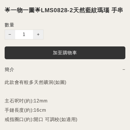
🌟一物一圖🌟LMS0828-2天然藍紋瑪瑙 手串
數量
−
+
加至購物車
簡介
−
此款會有較多天然礦洞(如圖)

主石呎吋(約):12mm

手鏈長度(約):16cm

戒指圈口(約):開口 可調校(如適用)
