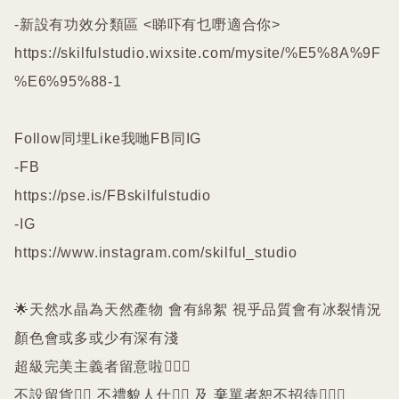
-新設有功效分類區 <睇吓有乜嘢適合你>

https://skilfulstudio.wixsite.com/mysite/%E5%8A%9F
%E6%95%88-1

Follow同埋Like我哋FB同IG

-FB

https://pse.is/FBskilfulstudio

-IG

https://www.instagram.com/skilful_studio

🌟天然水晶為天然產物 會有綿絮 視乎品質會有冰裂情況 
顏色會或多或少有深有淺

超級完美主義者留意啦🙇🏻‍♀️

不設留貨🙅‍♀️ 不禮貌人仕🙅‍♀️ 及 棄單者恕不招待🙇🏻‍♀️
