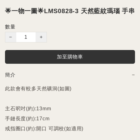
🌟一物一圖🌟LMS0828-3 天然藍紋瑪瑙 手串
數量
−
+
加至購物車
簡介
−
此款會有較多天然礦洞(如圖)

主石呎吋(約):13mm

手鏈長度(約):17cm

戒指圈口(約):開口 可調校(如適用)
