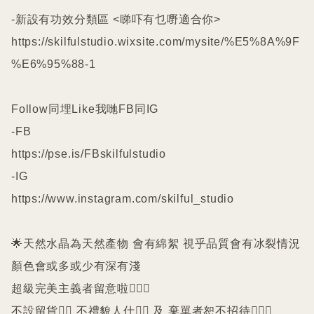
-新設有功效分類區 <睇吓有乜嘢適合你>

https://skilfulstudio.wixsite.com/mysite/%E5%8A%9F
%E6%95%88-1

Follow同埋Like我哋FB同IG

-FB

https://pse.is/FBskilfulstudio

-IG

https://www.instagram.com/skilful_studio

🌟天然水晶為天然產物 會有綿絮 視乎品質會有冰裂情況 
顏色會或多或少有深有淺

超級完美主義者留意啦🙇🏻‍♀️

不設留貨🙅‍♀️ 不禮貌人仕🙅‍♀️ 及 棄單者恕不招待🙇🏻‍♀️
