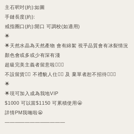
主石呎吋(約):如圖

手鏈長度(約):

戒指圈口(約):開口 可調校(如適用)

🌟

🌟天然水晶為天然產物 會有綿絮 視乎品質會有冰裂情況 
顏色會或多或少有深有淺

超級完美主義者留意啦🙇🏻‍♀️

不設留貨🙅‍♀️ 不禮貌人仕🙅‍♀️ 及 棄單者恕不招待🙇🏻‍♀️

🌟

🌟現可加入成為我地VIP 

$1000 可以當$1150 可累積使用😬

詳情PM我哋啦😬
