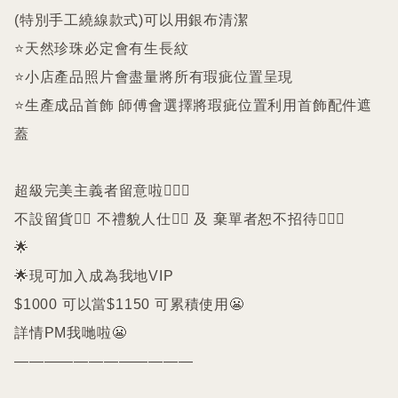
(特別手工繞線款式)可以用銀布清潔

⭐️天然珍珠必定會有生長紋 

⭐️小店產品照片會盡量將所有瑕疵位置呈現

⭐️生產成品首飾 師傅會選擇將瑕疵位置利用首飾配件遮
蓋

超級完美主義者留意啦🙇🏻‍♀️

不設留貨🙅‍♀️ 不禮貌人仕🙅‍♀️ 及 棄單者恕不招待🙇🏻‍♀️

🌟

🌟現可加入成為我地VIP 

$1000 可以當$1150 可累積使用😬

詳情PM我哋啦😬

————————————
