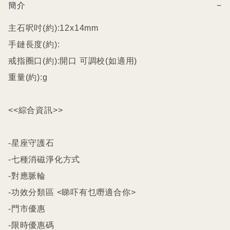
簡介
−
主石呎吋(約):12x14mm

手鏈長度(約):

戒指圈口(約):開口 可調校(如適用)

重量(約):g

<<綜合資訊>>

-星座守護石

-七種消磁淨化方式

-對應脈輪

-功效分類區 <睇吓有乜嘢適合你>

-門市優惠

-限時優惠碼
