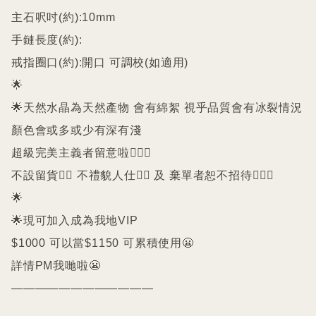
主石呎吋(約):10mm

手鏈長度(約):

戒指圈口(約):開口 可調校(如適用)

🌟

🌟天然水晶為天然產物 會有綿絮 視乎品質會有冰裂情況 
顏色會或多或少有深有淺

超級完美主義者留意啦🙇🏻‍♀️

不設留貨🙅‍♀️ 不禮貌人仕🙅‍♀️ 及 棄單者恕不招待🙇🏻‍♀️

🌟

🌟現可加入成為我地VIP 

$1000 可以當$1150 可累積使用😬

詳情PM我哋啦😬
