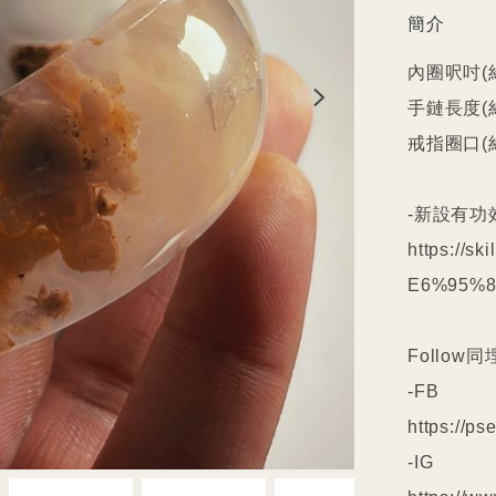
簡介
內圈呎吋(約)
手鏈長度(約)
戒指圈口(約
-新設有功
https://s
E6%95%88
Follow同
-FB

https://pse
-IG
