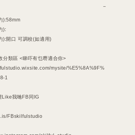
−
:58mm

:

):開口 可調校(如適用)

效分類區 <睇吓有乜嘢適合你>

kilfulstudio.wixsite.com/mysite/%E5%8A%9F%
-1

埋Like我哋FB同IG

.is/FBskilfulstudio
