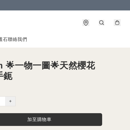
護石
聯絡我們
m 🌟一物一圖🌟天然櫻花
手鈪
+
加至購物車