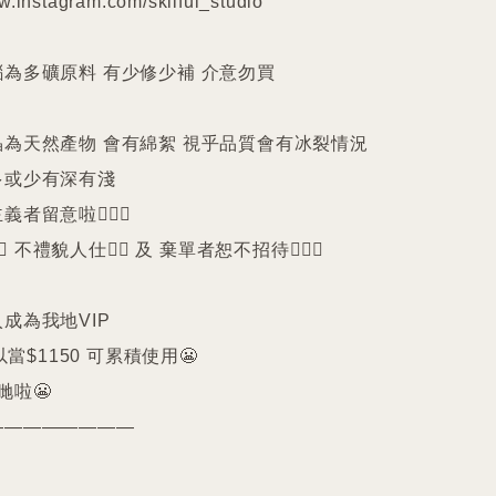
w.instagram.com/skilful_studio

瑙為多礦原料 有少修少補 介意勿買

晶為天然產物 會有綿絮 視乎品質會有冰裂情況 
或少有深有淺

留意啦🙇🏻‍♀️

️ 不禮貌人仕🙅‍♀️ 及 棄單者恕不招待🙇🏻‍♀️

成為我地VIP 

以當$1150 可累積使用😬

啦😬
