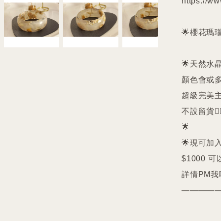
https://ww
🌟櫻花瑪
🌟天然水
顏色會或多
超級完美主義者
不設留貨🙅‍♀
🌟

🌟現可加入
$1000 可
詳情PM我哋