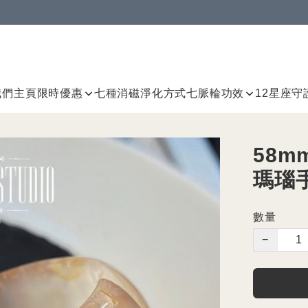
我們
主頁
限時優惠
七種消磁淨化方式
七脈輪
功效
12星座守
58m
瑪瑙
數量
−