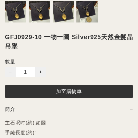
GFJ0929-10 一物一圖 Silver925天然金髮晶
吊墜
數量
−
+
加至購物車
簡介
−
主石呎吋(約):如圖

手鏈長度(約):
