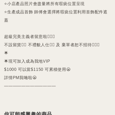
⭐️小店產品照片會盡量將所有瑕疵位置呈現

⭐️生產成品首飾 師傅會選擇將瑕疵位置利用首飾配件遮
蓋

超級完美主義者留意啦🙇🏻‍♀️

不設留貨🙅‍♀️ 不禮貌人仕🙅‍♀️ 及 棄單者恕不招待🙇🏻‍♀️

🌟

🌟現可加入成為我地VIP 

$1000 可以當$1150 可累積使用😬

詳情PM我哋啦😬

————————————
你可能感興趣的商品