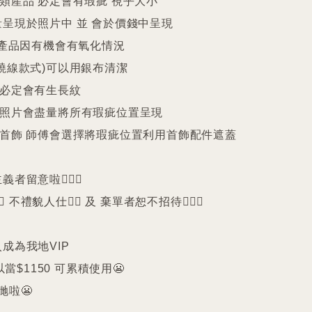
件類産品 必定會有瑕疵 視乎大小

呈現於照片中 並 會於價錢中呈現

25產品因有機會有氧化情況

繞線款式)可以用銀布清潔

珠必定會有生長紋 

品照片會盡量將所有瑕疵位置呈現

品首飾 師傅會選擇將瑕疵位置利用首飾配件遮蓋

留意啦🙇🏻‍♀️

️ 不禮貌人仕🙅‍♀️ 及 棄單者恕不招待🙇🏻‍♀️

成為我地VIP 

以當$1150 可累積使用😬

啦😬
