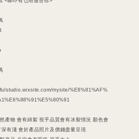
區 <睇吓有乜嘢適合你>











kilfulstudio.wixsite.com/mysite/%E8%81%AF%
1%E6%88%91%E5%80%91

天然產物 會有綿絮 視乎品質會有冰裂情況 顏色會
深有淺 會於產品照片及價錢盡量呈現
