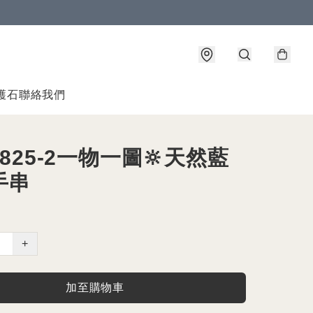
護石
聯絡我們
0825-2一物一圖🔆天然藍
手串
+
加至購物車