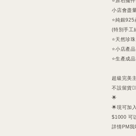
⭐️原石擺
小店會盡量
⭐️純銀9
(特別手工
⭐️天然珍
⭐️小店產
⭐️生產成
超級完美主義者
不設留貨🙅‍♀
🌟

🌟現可加入
$1000 可
詳情PM我哋