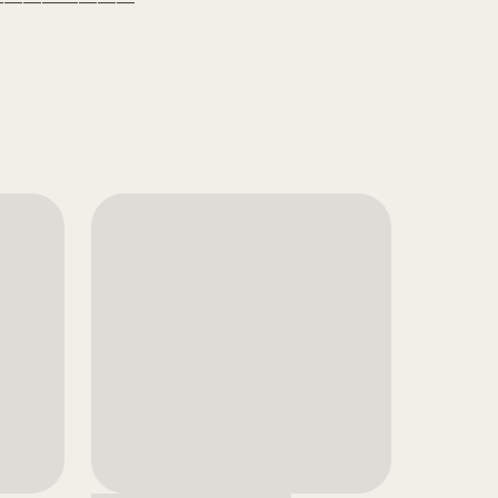
————————