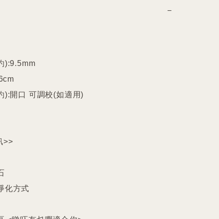
−
:9.5mm

cm

):開口 可調校(如適用)

>>



淨化方式
