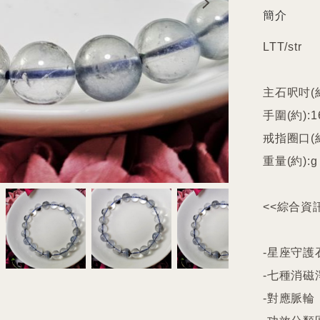
簡介
LTT/str

主石呎吋(約)
手圍(約):16
戒指圈口(約
重量(約):g

<<綜合資訊
-星座守護石
-七種消磁
-對應脈輪
