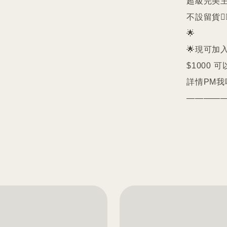
超級完美主義者
不設留貨🙅‍♀
🌟

🌟現可加入
$1000 可
詳情PM我哋
————