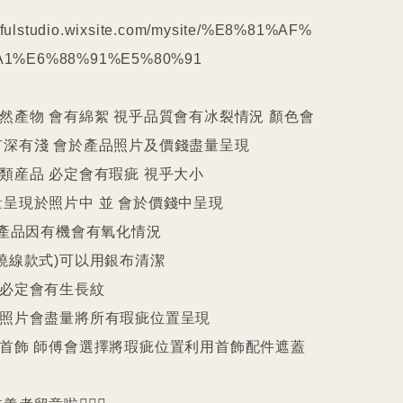
kilfulstudio.wixsite.com/mysite/%E8%81%AF%
1%E6%88%91%E5%80%91

天然產物 會有綿絮 視乎品質會有冰裂情況 顏色會
深有淺 會於產品照片及價錢盡量呈現

件類産品 必定會有瑕疵 視乎大小

呈現於照片中 並 會於價錢中呈現

25產品因有機會有氧化情況

繞線款式)可以用銀布清潔

珠必定會有生長紋 

品照片會盡量將所有瑕疵位置呈現

品首飾 師傅會選擇將瑕疵位置利用首飾配件遮蓋
