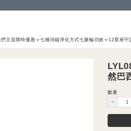
我們
主頁
限時優惠
七種消磁淨化方式
七脈輪
功效
12星座守
LYL
然巴
數量
−