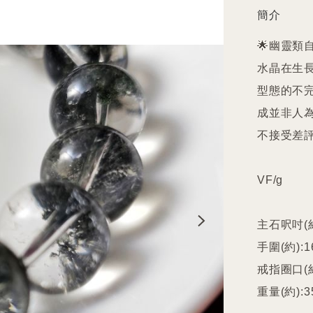
簡介
🌟幽靈類
水晶在生
型態的不
成並非人
不接受差評
VF/g

主石呎吋(約)
手圍(約):16
戒指圈口(約
重量(約):35