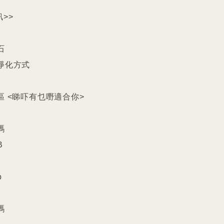
>>



淨化方式

區 <睇吓有乜嘢適合你>










