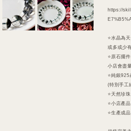
https://s
E7%B5%A
⭐️水晶為
或多或少有
⭐️原石擺
小店會盡量
⭐️純銀9
(特別手工
⭐️天然珍
⭐️小店產
⭐️生產成