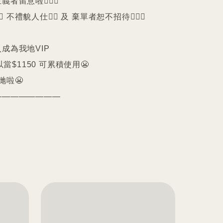
留意啦🙇🏻‍♀️

️ 不禮貌人仕🙅‍♀️ 及 棄單者恕不招待🙇🏻‍♀️

成為我地VIP 

以當$1150 可累積使用😬

啦😬

————————