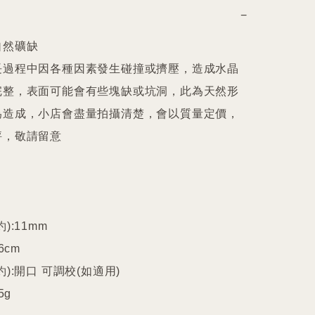
−
自然礦缺

長過程中因各種因素發生碰撞或擠壓，造成水晶
完整，表面可能會有些塊缺或坑洞，此為天然形
為造成，小店會盡量拍攝清楚，會以質量定價，
，敬請留意

:11mm

cm

):開口 可調校(如適用)

g
