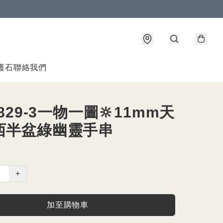
護石
聯絡我們
0829-3一物一圖🔆11mm天
西半盆綠幽靈手串
+
加至購物車