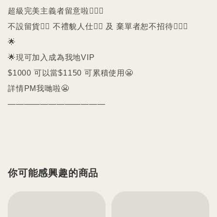
超級完美主義者留意啦🙇🏻‍♀️

不設留貨🙅‍♀️ 不禮貌人仕🙅‍♀️ 及 棄單者恕不招待🙇🏻‍♀️

🌟

🌟現可加入成為我地VIP 

$1000 可以當$1150 可累積使用😬

詳情PM我哋啦😬

————————————

你可能感興趣的商品