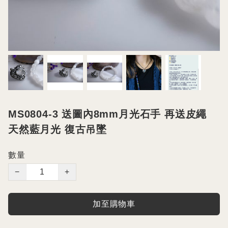
MS0804-3 送圖內8mm月光石手 再送皮繩
天然藍月光 復古吊墜
數量
−
+
加至購物車