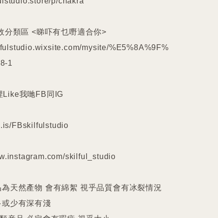
lstudio.store/p/chakra

效分類區 <睇吓有乜嘢適合你>

kilfulstudio.wixsite.com/mysite/%E5%8A%9F%
-1

埋Like我哋FB同IG

.is/FBskilfulstudio

w.instagram.com/skilful_studio

晶為天然產物 會有綿絮 視乎品質會有冰裂情況 
或少有深有淺
