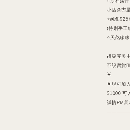
⭐️原石擺
小店會盡量
⭐️純銀9
(特別手工
⭐️天然珍
超級完美主義者
不設留貨🙅‍♀
🌟

🌟現可加入
$1000 可
詳情PM我哋
————