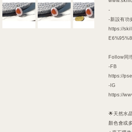
www.skilfu
-

-新設有功
https://s
E6%95%88
Follow同
-FB

https://pse
-IG

https://ww
🌟天然水
顏色會或多