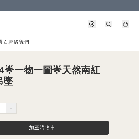
護石
聯絡我們
04🌟一物一圖🌟天然南紅
吊墜
+
加至購物車