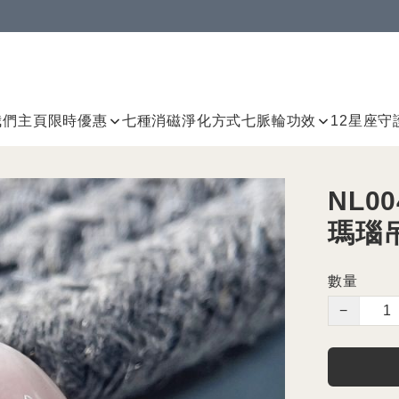
我們
主頁
限時優惠
七種消磁淨化方式
七脈輪
功效
12星座守
NL0
瑪瑙
數量
−