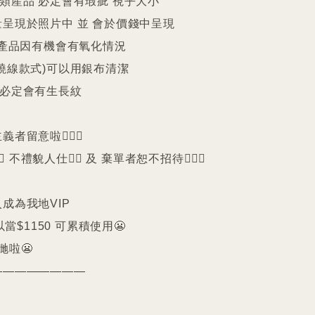
件類産品 必定會有瑕疵 視乎大小

呈現於照片中 並 會於價錢中呈現

25產品因有機會有氧化情況

繞線款式)可以用銀布清潔

珠必定會有生長紋 

留意啦🙇🏻‍♀️

️ 不禮貌人仕🙅‍♀️ 及 棄單者恕不招待🙇🏻‍♀️

成為我地VIP 

以當$1150 可累積使用😬

啦😬

————————