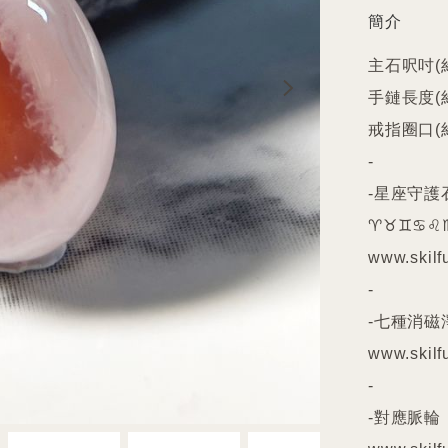
簡介
主石呎吋(約
手鏈長度(約)
戒指圈口(約
-

-星座守護石
♈️♉️♊️♋️♌️♍
www.skilfu
-

-七種消磁
www.skilfu
-

-對應脈輪
