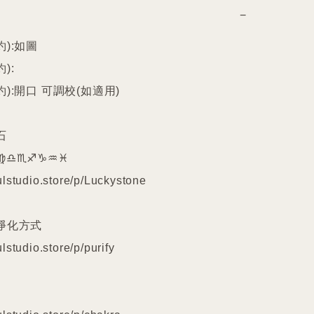
−
):如圖

:

):開口 可調校(如適用)



️♎️♏️♐️♑️♒️♓️

lstudio.store/p/Luckystone

淨化方式

lstudio.store/p/purify
