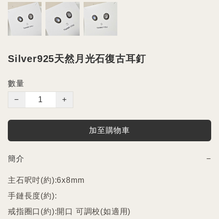
Silver925天然月光石復古耳釘
數量
−
+
加至購物車
簡介
−
主石呎吋(約):6x8mm

手鏈長度(約):

戒指圈口(約):開口 可調校(如適用)
