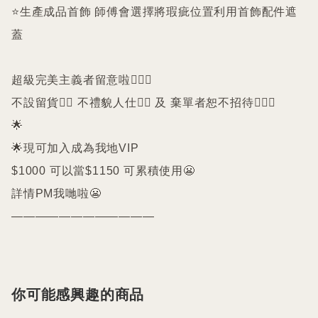
⭐️生產成品首飾 師傅會選擇將瑕疵位置利用首飾配件遮
蓋

超級完美主義者留意啦🙇🏻‍♀️

不設留貨🙅‍♀️ 不禮貌人仕🙅‍♀️ 及 棄單者恕不招待🙇🏻‍♀️

🌟

🌟現可加入成為我地VIP 

$1000 可以當$1150 可累積使用😬

詳情PM我哋啦😬

————————————
你可能感興趣的商品