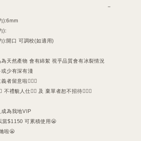
−
):6mm

:

):開口 可調校(如適用)

晶為天然產物 會有綿絮 視乎品質會有冰裂情況 
或少有深有淺

留意啦🙇🏻‍♀️

️ 不禮貌人仕🙅‍♀️ 及 棄單者恕不招待🙇🏻‍♀️

成為我地VIP 

以當$1150 可累積使用😬

啦😬
