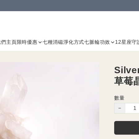
我們
主頁
限時優惠
七種消磁淨化方式
七脈輪
功效
12星座守
Sil
草莓
數量
−