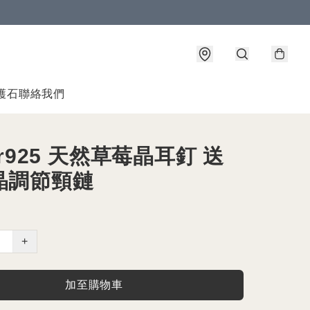
護石
聯絡我們
ver925 天然草莓晶耳釘 送
晶調節頸鏈
+
加至購物車