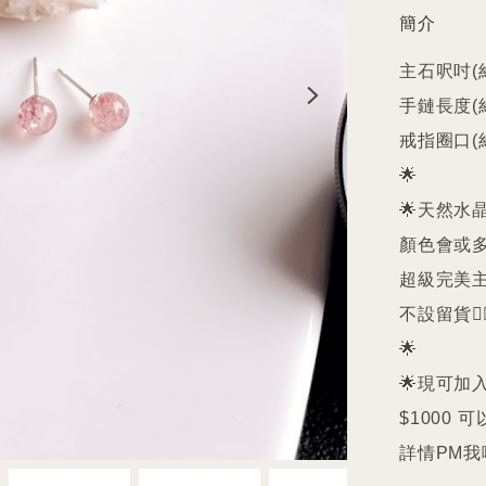
簡介
主石呎吋(約
手鏈長度(約)
戒指圈口(約
🌟

🌟天然水
顏色會或多
超級完美主義者
不設留貨🙅‍♀
🌟

🌟現可加入
$1000 可
詳情PM我哋